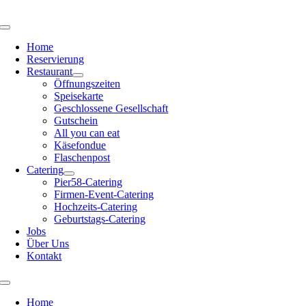
Zum
Inhalt
Toggle
springen
Navigation
Home
Reservierung
Restaurant
Öffnungszeiten
Speisekarte
Geschlossene Gesellschaft
Gutschein
All you can eat
Käsefondue
Flaschenpost
Catering
Pier58-Catering
Firmen-Event-Catering
Hochzeits-Catering
Geburtstags-Catering
Jobs
Über Uns
Kontakt
Toggle
Navigation
Home