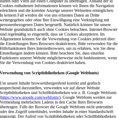
starten oder Viren auf einen Computer zu übertragen. Anhand der in
Cookies enthaltenen Informationen können wir Ihnen die Navigation
erleichtern und die korrekte Anzeige unserer Webseiten ermöglichen.
In keinem Fall werden die von uns erfassten Daten an Dritte
weitergegeben oder ohne Ihre Einwilligung eine Verknüpfung mit
personenbezogenen Daten hergestellt. Natürlich können Sie unsere
Website grundsätzlich auch ohne Cookies betrachten. Internet-Browser
sind regelmäßig so eingestellt, dass sie Cookies akzeptieren. Im
Allgemeinen können Sie die Verwendung von Cookies jederzeit über
die Einstellungen Ihres Browsers deaktivieren. Bitte verwenden Sie die
Hilfefunktionen Ihres Internetbrowsers, um zu erfahren, wie Sie diese
Einstellungen ändern können. Bitte beachten Sie, dass einzelne
Funktionen unserer Website möglicherweise nicht funktionieren, wenn
Sie die Verwendung von Cookies deaktiviert haben.
Verwendung von Scriptbibliotheken (Google Webfonts)
Um unsere Inhalte browserübergreifend korrekt und grafisch
ansprechend darzustellen, verwenden wir auf dieser Website
Scriptbibliotheken und Schriftbibliotheken wie z. B. Google Webfonts
(
https://www.google.com/webfonts/
). Google Webfonts werden zur
Vermeidung mehrfachen Ladens in den Cache Ihres Browsers
übertragen. Falls der Browser die Google Webfonts nicht unterstützt
oder den Zugriff unterbindet, werden Inhalte in einer Standardschrift
angezeigt. Der Aufruf von Scriptbibliotheken oder Schriftbibliotheken